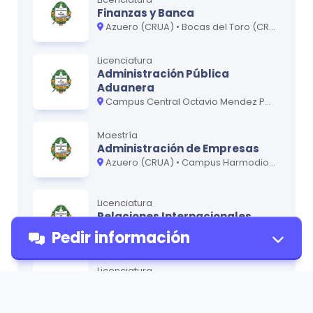
Finanzas y Banca
Azuero (CRUA) • Bocas del Toro (CRUBO) • Campus Central Octavio Mendez Pereira • Coclé • Colón (CRUC) • Los Santos • Panamá Oeste (CRUPO) • San Miguelito (CRUSAM) • Veraguas (CRUV)
Licenciatura
Administración Pública
Aduanera
Campus Central Octavio Mendez Pereira • Coclé • Colón (CRUC) • San Miguelito (CRUSAM)
Maestría
Administración de Empresas
Azuero (CRUA) • Campus Harmodio Arias Madrid • Colón (CRUC) • Veraguas (CRUV)
Licenciatura
Relaciones Internacionales
Campus Central Octavio Mendez Pereira
Pedir información
Licenciatura
Arquitectura
Azuero (CRUA) • Campus Central Octavio Mendez Pereira • Veraguas (CRUV)