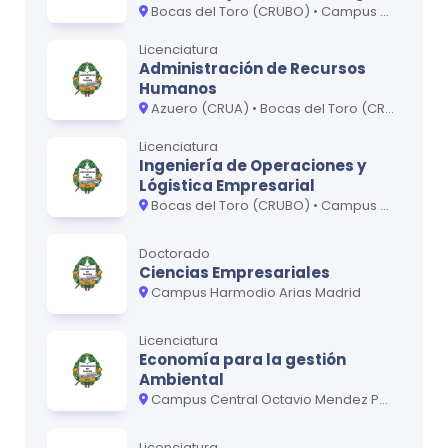
Formulación, gestión y evaluación ambiental
Bocas del Toro (CRUBO) • Campus Central Octavio Mendez Pereira • Colón (CRUC) • Los Santos • Panamá Oeste (CRUPO)
3
de proyectos
Licenciatura
Administración de Recursos
Legislación territorial ambiental de Panamá
Humanos
y resolución de conflictos de inversión
2
Azuero (CRUA) • Bocas del Toro (CRUBO) • Campus Central Octavio Mendez Pereira • Coclé • Panamá Oeste (CRUPO) • Veraguas (CRUV)
pública
Licenciatura
Proyecto de intervención o Práctica
Ingeniería de Operaciones y
6
Lógistica Empresarial
profesional
Bocas del Toro (CRUBO) • Campus Central Octavio Mendez Pereira • Coclé • Colón (CRUC) • Los Santos • Veraguas (CRUV)
Examen de grado
0
Doctorado
Ciencias Empresariales
Campus Harmodio Arias Madrid
*Para obtener la versión más actualizada, recomendamos
Licenciatura
contactar a la U usando nuestro formulario de contacto.
Economía para la gestión
Ambiental
Campus Central Octavio Mendez Pereira • Los Santos • San Miguelito (CRUSAM)
Licenciatura