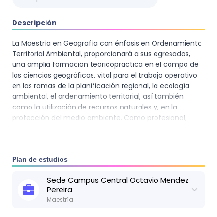
Descripción
La Maestría en Geografía con énfasis en Ordenamiento
Territorial Ambiental, proporcionará a sus egresados,
una amplia formación teóricopráctica en el campo de
las ciencias geográficas, vital para el trabajo operativo
en las ramas de la planificación regional, la ecología
ambiental, el ordenamiento territorial, así también
como la utilización de recursos naturales y, en la
protección del medio ambiente. Como profesional,
aprenderás la aplicación de los fundamentos teórico-
conceptuales, métodos y procedimientos, mismos que
son indispensables en los trabajos de diseño,
planificación, evaluación y desarrollo de proyectos para
Plan de estudios
la transformación del medio ambiente y el uso
Sede
Campus Central Octavio Mendez
sostenible de los recursos naturales.
Pereira
Maestría