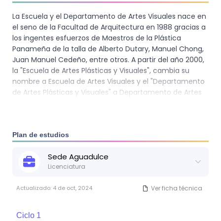
La Escuela y el Departamento de Artes Visuales nace en
el seno de la Facultad de Arquitectura en 1988 gracias a
los ingentes esfuerzos de Maestros de la Plástica
Panameña de la talla de Alberto Dutary, Manuel Chong,
Juan Manuel Cedeño, entre otros. A partir del año 2000,
la "Escuela de Artes Plásticas y Visuales", cambia su
nombre a Escuela de Artes Visuales y el "Departamento
de Artes Plásticas y Visuales" a Departamento de Artes
Visuales. De esta manera la carrera que se impartía
queda establecida como licenciatura en Bellas Artes
con especialización en Artes Visuales, con su respectiva
área de énfasis. Ello conlleva la actualización de las
Plan de estudios
carreras, lo que incorpora al pensum educativo y los
Sede
Aguadulce
avances tecnológicos que en el área de las Artes
Licenciatura
Visuales se desarrollan en la actualidad. Para el año 2014
se realiza una actualización de la Carrera de Artes
Actualizado:
4 de oct, 2024
Ver ficha técnica
Visuales con el Programa de Transformación
Académica Curricular de la Universidad de Panamá. Se
aprobó por unanimidad en Junta Departamental
Ciclo
1