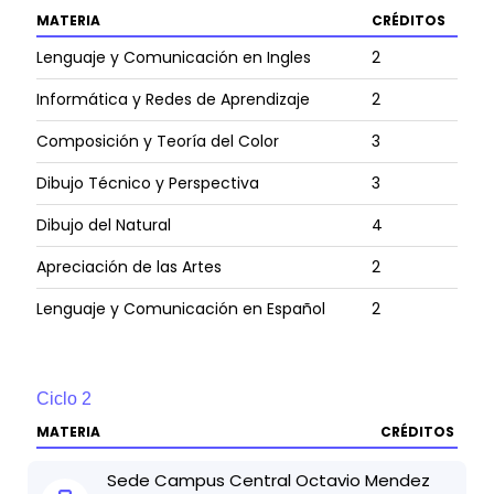
Ordinaria No. 01-2014 el cambio de la titulación de la
MATERIA
CRÉDITOS
carrera para Licenciatura en Artes Visuales.
Lenguaje y Comunicación en Ingles
2
Informática y Redes de Aprendizaje
2
Composición y Teoría del Color
3
Dibujo Técnico y Perspectiva
3
Dibujo del Natural
4
Apreciación de las Artes
2
Lenguaje y Comunicación en Español
2
Ciclo
2
MATERIA
CRÉDITOS
Teoría, Materiales y Técnica de la Escultura
4
Sede
Campus Central Octavio Mendez