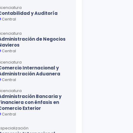
Licenciatura
Contabilidad y Auditoría
Central
Licenciatura
Administración de Negocios
Navieros
Central
Licenciatura
Comercio Internacional y
Administración Aduanera
Central
Licenciatura
Administración Bancaria y
Financiera con énfasis en
Comercio Exterior
Central
Especialización