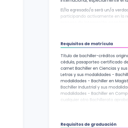
internacional, especialmente el 
El/la egresado/a será un/a verd
participando activamente en la re
proceso de integración económica
especializado con excelencia en
relacionadas con la alta gestión
la concreción de la industrializaci
Requisitos de matrícula
El/la profesional egresado/a, re
Título de bachiller-créditos origin
en el campo de las áreas del co
cédula, pasaporteo certificado 
Industriales, habilitándolo/a con 
carnet Bachiller en Ciencias y su
para un eficiente manejo de los
Letras y sus modalidades - Bachil
modernas de producción en gesti
modalidades - Bachiller en Magis
empresarial industrial.
Bachiller Industrial y sus modalid
Con un amplio perfeccionamiento
modalidades - Bachiller en Comp
que le conforman una conducta p
cualquier otro Bachillerato aproba
cultural con respecto al trabajo 
métodos y avances científicos y
facilitadores de las actividades 
Requisitos de graduación