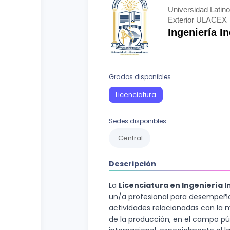
Ciencias Sociales
Test vocacional
Universidad Lati
Exterior ULACEX
Ingenierías y Arquitectura
Curso vocacional
Ingeniería In
Letras
Recursos Naturales
Grados disponibles
Licenciatura
Sedes disponibles
Central
Descripción
La
Licenciatura en Ingeniería I
un/a profesional para desempeña
actividades relacionadas con la 
de la producción, en el campo pú