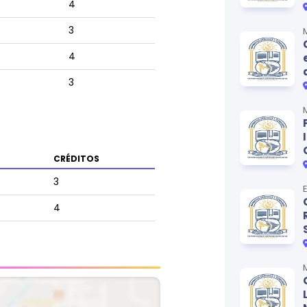
4
3
4
3
CRÉDITOS
3
4
2
4
3