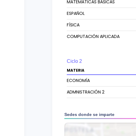
MATEMÁTICAS BÁSICAS
ESPAÑOL
FÍSICA
COMPUTACIÓN APLICADA
Ciclo
2
MATERIA
ECONOMÍA
ADMNISTRACIÓN 2
HISTORIA DE PANANÁ
Sedes donde se imparte
CÁLCULO 1
CONTABILIDAD 1