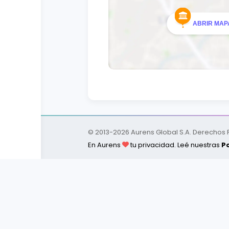
ABRIR MAPA
Ciclo
3
MATERIA
ÁLGEBRA LINEAL
MATEMÁTICAS FINANCIERAS
GEOGRAFÍA DE PANAMÁ
DERECHO EN INGENIERÍA
© 2013-
2026
Aurens Global S.A. Derechos
INGLÉS TÉCNICO 1
En Aurens
tu privacidad. Leé nuestras
Po
CONTABILIDAD 2
Ciclo
4
MATERIA