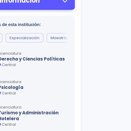
 información
 de esta institución:
Especialización
Maestría
Técnico
Doctorado
Licenciatura
Derecho y Ciencias Políticas
Central
Licenciatura
Psicología
Central
Licenciatura
Turismo y Administración
Hotelera
Central