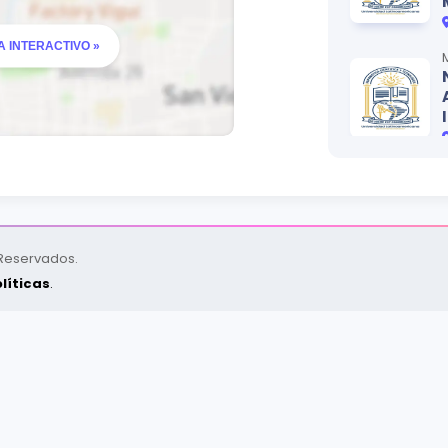
 INTERACTIVO »
CRÉDITOS
3
4
2
4
 Reservados.
2
líticas
.
3
CRÉDITOS