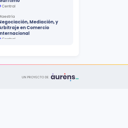
Marítimo
Central
Maestría
Negociación, Mediación, y
Arbitraje en Comercio
Internacional
Central
Especialización
Administración Estratégica y
Dirección Empresarial
Central
Maestría
UN PROYECTO DE:
Gerencia Estratégica y
Logística del Comercio
Internacional
Central
Maestría
Negociación, Administración
y Ejecución de Tratados en el
Comercio Internacional