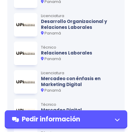
Panamá
Ciclo
5
Licenciatura
Desarrollo Organizacional y
MATERIA
CRÉDITOS
Relaciones Laborales
Inglés V
3
Panamá
Comportamiento Organizacional
3
Técnico
Relaciones Laborales
Análisis e Interpretación de Estados
3
Panamá
Financieros
Auditoría Básica
4
Licenciatura
Mercadeo con énfasis en
Educación Ambiental
3
Marketing Digital
Panamá
Técnico
Ciclo
6
Mercadeo Digital
Panamá
MATERIA
CRÉDITOS
Pedir información
Inglés VI
3