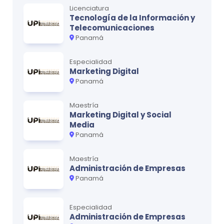
Licenciatura
Tecnología de la Información y
Mercadotecnia II
3
Telecomunicaciones
Estadística I
Panamá
3
Contabilidad de Costos
3
Especialidad
Marketing Digital
Panamá
Ciclo
4
Maestría
MATERIA
CRÉDITOS
Marketing Digital y Social
Media
Inglés IV
3
Panamá
Responsabilidad Social y Empresarial
4
Maestría
Finanzas Internacionales
3
Administración de Empresas
Panamá
Matemática II
3
Presupuestos I
3
Especialidad
Administración de Empresas