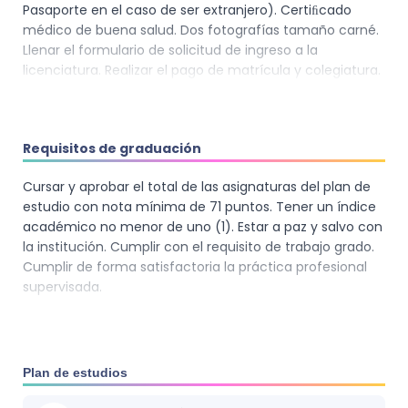
Economía de la Empresa, las interacciones de la
Pasaporte en el caso de ser extranjero). Certiﬁcado
empresa con el entorno, así como los subistemas
médico de buena salud. Dos fotografías tamaño carné.
empresariales (técnico, dirección, cultural, humano y
Llenar el formulario de solicitud de ingreso a la
político).
licenciatura. Realizar el pago de matrícula y colegiatura.
Conocer los distintos tipos de estrategias a diseñar
para obtener las ventajas competitivas que puede
tener una empresa así como las direcciones y
métodos de desarrollo con los que instrumentarlas.
Requisitos de graduación
Cursar y aprobar el total de las asignaturas del plan de
estudio con nota mínima de 71 puntos. Tener un índice
académico no menor de uno (1). Estar a paz y salvo con
la institución. Cumplir con el requisito de trabajo grado.
Cumplir de forma satisfactoria la práctica profesional
supervisada.
Plan de estudios