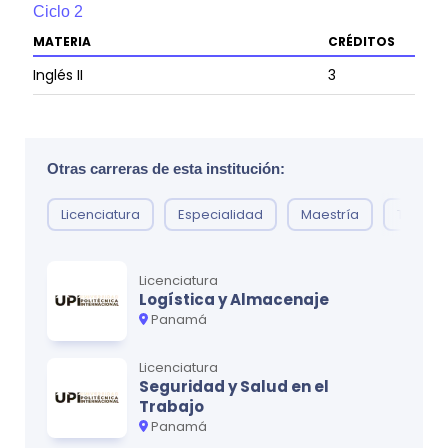
Ciclo
2
MATERIA
CRÉDITOS
Inglés II
3
Negocios Internacionales I
3
Fundamentos de Administración
3
Otras carreras de esta institución:
Fundamentos de Computación
3
Licenciatura
Especialidad
Maestría
Técnic
Principios de Derecho
3
Mercadotecnia I
3
Licenciatura
Logística y Almacenaje
Panamá
Ciclo
3
Licenciatura
MATERIA
CRÉDITOS
Seguridad y Salud en el
Trabajo
Inglés III
3
Panamá
Negocios Internacionales II
3