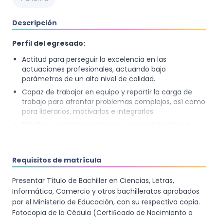
Descripción
Perfil del egresado:
Actitud para perseguir la excelencia en las
actuaciones profesionales, actuando bajo
parámetros de un alto nivel de calidad.
Capaz de trabajar en equipo y repartir la carga de
trabajo para afrontar problemas complejos, así como
para liderarlos, motivarlos e integrarlos.
Diseñar e implantar sistemas y procedimientos que
incorporen, retengan y acrecienten el talento y el
conocimiento dentro de la organización en la que
trabaja.
Requisitos de matrícula
Mejorar la capacidad para incrementar la
productividad de los colaboradores a través de una
Presentar Título de Bachiller en Ciencias, Letras,
de las formas esenciales de coordinación, las
Informática, Comercio y otros bachilleratos aprobados
reuniones de trabajo.
por el Ministerio de Educación, con su respectiva copia.
Comprender y entender los conceptos básicos de
Fotocopia de la Cédula (Certiﬁcado de Nacimiento o