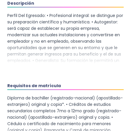
Descripción
Perfil Del Egresado: • Profesional integral: se distingue por
su preparación científica y humanística. • Autogestor:
será capaz de establecer su propia empresa,
modernizar sus actuales instalaciones y convertirse en
empleador y no en empleado, observando las
oportunidades que se generen en su entorno y que le
permitan generar ingresos para su beneficio y el de sus
empleados. • Generalista: Su formación le permitirá un
amplio campo de acción dentro de la producción
animal. El egresado tendrá un conocimiento general y
específico sobre la gestión de fincas, referidas al
Requisitos de matrícula
manejo del hato ganadero y otras especies menores, la
conservación del medio ambiente, el desarrolo
Diploma de bachiller (registrado-nacional) (apostillado-
sostenible y otros temas de importancia para el éxito
extranjero) original y copia*. • Créditos de estudios
profesional.
secundarios completos 7mo a 12mo grado (registrado-
nacional) (apostillado-extranjero) original y copia. •
Cédula o certificado de nacimiento para menores
(original y copia). Pasaporte y Carné de migración