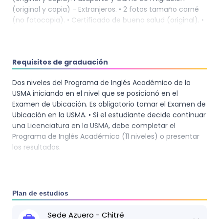
(original y copia) - Extranjeros. • 2 fotos tamaño carné
(no fotocopia). • Certificado de buena salud (original). •
Prueba psicológica (opcional). • B/. 100.00 como
derecho de admisión (no reembolsable - sujeto a
cambio). • Prueba de Aptitud Académica (PAA) * Para la
Requisitos de graduación
admisión, si no tiene su diploma, necesita presentar una
carta del colegio que certifique que está en su último
Dos niveles del Programa de Inglés Académico de la
año para graduarse, traer los créditos de 7mo a 11vo
USMA iniciando en el nivel que se posicionó en el
grado y las notas de los últimos trimestres del 12mo
Examen de Ubicación. Es obligatorio tomar el Examen de
grado.
Ubicación en la USMA. • Si el estudiante decide continuar
una Licenciatura en la USMA, debe completar el
Programa de Inglés Académico (11 niveles) o presentar
los resultados.
Plan de estudios
Sede
Azuero - Chitré